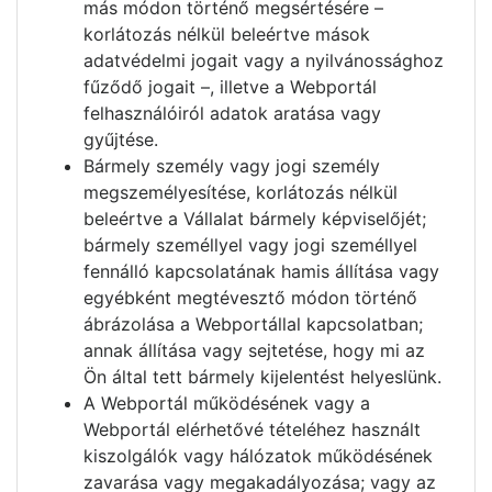
más módon történő megsértésére –
korlátozás nélkül beleértve mások
adatvédelmi jogait vagy a nyilvánossághoz
fűződő jogait –, illetve a Webportál
felhasználóiról adatok aratása vagy
gyűjtése.
Bármely személy vagy jogi személy
megszemélyesítése, korlátozás nélkül
beleértve a Vállalat bármely képviselőjét;
bármely személlyel vagy jogi személlyel
fennálló kapcsolatának hamis állítása vagy
egyébként megtévesztő módon történő
ábrázolása a Webportállal kapcsolatban;
annak állítása vagy sejtetése, hogy mi az
Ön által tett bármely kijelentést helyeslünk.
A Webportál működésének vagy a
Webportál elérhetővé tételéhez használt
kiszolgálók vagy hálózatok működésének
zavarása vagy megakadályozása; vagy az