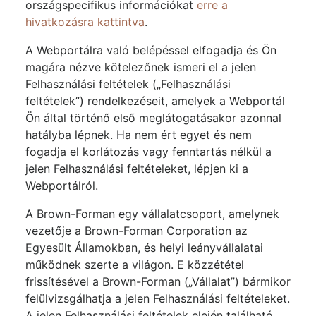
országspecifikus információkat
erre a
hivatkozásra kattintva
.
A Webportálra való belépéssel elfogadja és Ön
magára nézve kötelezőnek ismeri el a jelen
Felhasználási feltételek („Felhasználási
feltételek”) rendelkezéseit, amelyek a Webportál
Ön által történő első meglátogatásakor azonnal
hatályba lépnek. Ha nem ért egyet és nem
fogadja el korlátozás vagy fenntartás nélkül a
jelen Felhasználási feltételeket, lépjen ki a
Webportálról.
A Brown-Forman egy vállalatcsoport, amelynek
vezetője a Brown-Forman Corporation az
Egyesült Államokban, és helyi leányvállalatai
működnek szerte a világon. E közzététel
frissítésével a Brown-Forman („Vállalat”) bármikor
felülvizsgálhatja a jelen Felhasználási feltételeket.
A jelen Felhasználási feltételek elején található