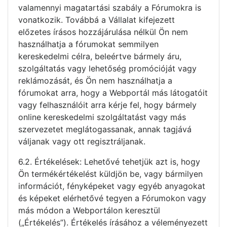
valamennyi magatartási szabály a Fórumokra is
vonatkozik. Továbbá a Vállalat kifejezett
előzetes írásos hozzájárulása nélkül Ön nem
használhatja a fórumokat semmilyen
kereskedelmi célra, beleértve bármely áru,
szolgáltatás vagy lehetőség promócióját vagy
reklámozását, és Ön nem használhatja a
fórumokat arra, hogy a Webportál más látogatóit
vagy felhasználóit arra kérje fel, hogy bármely
online kereskedelmi szolgáltatást vagy más
szervezetet meglátogassanak, annak tagjává
váljanak vagy ott regisztráljanak.
6.2. Értékelések: Lehetővé tehetjük azt is, hogy
Ön termékértékelést küldjön be, vagy bármilyen
információt, fényképeket vagy egyéb anyagokat
és képeket elérhetővé tegyen a Fórumokon vagy
más módon a Webportálon keresztül
(„Értékelés”). Értékelés írásához a véleményezett