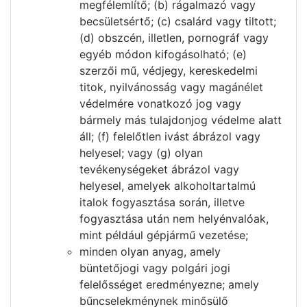
megfélemlítő; (b) rágalmazó vagy
becsületsértő; (c) csalárd vagy tiltott;
(d) obszcén, illetlen, pornográf vagy
egyéb módon kifogásolható; (e)
szerzői mű, védjegy, kereskedelmi
titok, nyilvánosság vagy magánélet
védelmére vonatkozó jog vagy
bármely más tulajdonjog védelme alatt
áll; (f) felelőtlen ivást ábrázol vagy
helyesel; vagy (g) olyan
tevékenységeket ábrázol vagy
helyesel, amelyek alkoholtartalmú
italok fogyasztása során, illetve
fogyasztása után nem helyénvalóak,
mint például gépjármű vezetése;
minden olyan anyag, amely
büntetőjogi vagy polgári jogi
felelősséget eredményezne; amely
bűncselekménynek minősülő