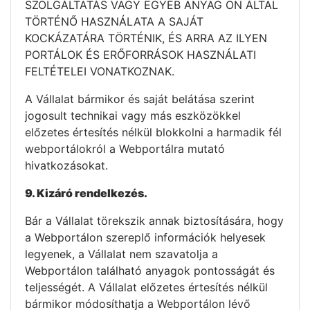
SZOLGÁLTATÁS VAGY EGYÉB ANYAG ÖN ÁLTAL
TÖRTÉNŐ HASZNÁLATA A SAJÁT
KOCKÁZATÁRA TÖRTÉNIK, ÉS ARRA AZ ILYEN
PORTÁLOK ÉS ERŐFORRÁSOK HASZNÁLATI
FELTÉTELEI VONATKOZNAK.
A Vállalat bármikor és saját belátása szerint
jogosult technikai vagy más eszközökkel
előzetes értesítés nélkül blokkolni a harmadik fél
webportálokról a Webportálra mutató
hivatkozásokat.
9. Kizáró rendelkezés.
Bár a Vállalat törekszik annak biztosítására, hogy
a Webportálon szereplő információk helyesek
legyenek, a Vállalat nem szavatolja a
Webportálon található anyagok pontosságát és
teljességét. A Vállalat előzetes értesítés nélkül
bármikor módosíthatja a Webportálon lévő