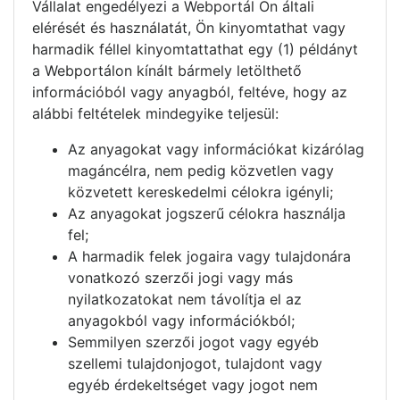
Vállalat engedélyezi a Webportál Ön általi
elérését és használatát, Ön kinyomtathat vagy
harmadik féllel kinyomtattathat egy (1) példányt
a Webportálon kínált bármely letölthető
információból vagy anyagból, feltéve, hogy az
alábbi feltételek mindegyike teljesül:
Az anyagokat vagy információkat kizárólag
magáncélra, nem pedig közvetlen vagy
közvetett kereskedelmi célokra igényli;
Az anyagokat jogszerű célokra használja
fel;
A harmadik felek jogaira vagy tulajdonára
vonatkozó szerzői jogi vagy más
nyilatkozatokat nem távolítja el az
anyagokból vagy információkból;
Semmilyen szerzői jogot vagy egyéb
szellemi tulajdonjogot, tulajdont vagy
egyéb érdekeltséget vagy jogot nem