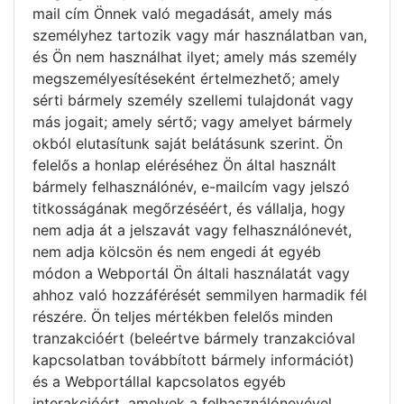
mail cím Önnek való megadását, amely más
személyhez tartozik vagy már használatban van,
és Ön nem használhat ilyet; amely más személy
megszemélyesítéseként értelmezhető; amely
sérti bármely személy szellemi tulajdonát vagy
más jogait; amely sértő; vagy amelyet bármely
okból elutasítunk saját belátásunk szerint. Ön
felelős a honlap eléréséhez Ön által használt
bármely felhasználónév, e-mailcím vagy jelszó
titkosságának megőrzéséért, és vállalja, hogy
nem adja át a jelszavát vagy felhasználónevét,
nem adja kölcsön és nem engedi át egyéb
módon a Webportál Ön általi használatát vagy
ahhoz való hozzáférését semmilyen harmadik fél
részére. Ön teljes mértékben felelős minden
tranzakcióért (beleértve bármely tranzakcióval
kapcsolatban továbbított bármely információt)
és a Webportállal kapcsolatos egyéb
interakcióért, amelyek a felhasználónevével