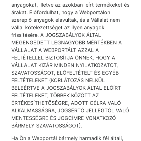
anyagokat, illetve az azokban leírt termékeket és
árakat. Előfordulhat, hogy a Webportálon
szereplő anyagok elavultak, és a Vállalat nem
vállal kötelezettséget az ilyen anyagok
frissítésére. A JOGSZABÁLYOK ÁLTAL
MEGENGEDETT LEGNAGYOBB MÉRTÉKBEN A
VÁLLALAT A WEBPORTÁLT AZZAL A
FELTÉTELLEL BIZTOSÍTJA ÖNNEK, HOGY A
VÁLLALAT KIZÁR MINDEN NYILATKOZATOT,
SZAVATOSSÁGOT, ELŐFELTÉTELT ÉS EGYÉB
FELTÉTELEKET (KORLÁTOZÁS NÉLKÜL
BELEÉRTVE A JOGSZABÁLYOK ÁLTAL ELŐÍRT
FELTÉTELEKET, TÖBBEK KÖZÖTT AZ
ÉRTÉKESÍTHETŐSÉGRE, ADOTT CÉLRA VALÓ
ALKALMASSÁGRA, JOGSÉRTŐ JELLEGTŐL VALÓ
MENTESSÉGRE ÉS JOGCÍMRE VONATKOZÓ
BÁRMELY SZAVATOSSÁGOT).
Ha Ön a Webportál bármely harmadik fél általi,