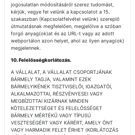
jogosulatlan módosításáról szerez tudomást,
kérjük, vegye fel velünk a kapcsolatot a 15.
szakaszban (Kapcsolatfelvétel velünk) szereplő
útmutatásnak megfelelően, megjelölve a szóban
forgó anyag(ok)at és az URL-t vagy az adott
webportálon azon helyet, ahol az ilyen anyag(ok)
megjelennek.
10. Felel
ő
sségkorlátozás.
A VÁLLALAT, A VÁLLALAT CSOPORTJÁNAK
BÁRMELY TAGJA, VALAMINT EZEK
BÁRMELYIKÉNEK TISZTVISELŐI, IGAZGATÓI,
ALKALMAZOTTAI, RÉSZVÉNYESEI VAGY
MEGBÍZOTTAI KIZÁRNAK MINDEN
KÖTELEZETTSÉGET ÉS FELELŐSSÉGET
BÁRMELY MÉRTÉKŰ VAGY TÍPUSÚ
VESZTESÉGÉRT VAGY KÁRÉRT, AMELY ÖNT
VAGY HARMADIK FELET ÉRHET (KORLÁTOZÁS