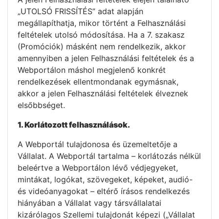
„UTOLSÓ FRISSÍTÉS” adat alapján
megállapíthatja, mikor történt a Felhasználási
feltételek utolsó módosítása. Ha a 7. szakasz
(Promóciók) másként nem rendelkezik, akkor
amennyiben a jelen Felhasználási feltételek és a
Webportálon máshol megjelenő konkrét
rendelkezések ellentmondanak egymásnak,
akkor a jelen Felhasználási feltételek élveznek
elsőbbséget.
1. Korlátozott felhasználások.
A Webportál tulajdonosa és üzemeltetője a
Vállalat. A Webportál tartalma – korlátozás nélkül
beleértve a Webportálon lévő védjegyeket,
mintákat, logókat, szövegeket, képeket, audió-
és videóanyagokat – eltérő írásos rendelkezés
hiányában a Vállalat vagy társvállalatai
kizárólagos Szellemi tulajdonát képezi („Vállalat