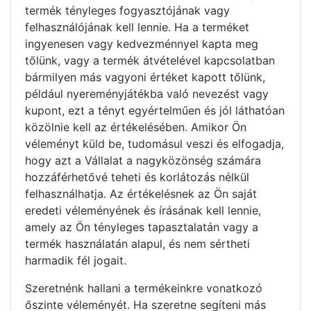
termék tényleges fogyasztójának vagy
felhasználójának kell lennie. Ha a terméket
ingyenesen vagy kedvezménnyel kapta meg
tőlünk, vagy a termék átvételével kapcsolatban
bármilyen más vagyoni értéket kapott tőlünk,
például nyereményjátékba való nevezést vagy
kupont, ezt a tényt egyértelműen és jól láthatóan
közölnie kell az értékelésében. Amikor Ön
véleményt küld be, tudomásul veszi és elfogadja,
hogy azt a Vállalat a nagyközönség számára
hozzáférhetővé teheti és korlátozás nélkül
felhasználhatja. Az értékelésnek az Ön saját
eredeti véleményének és írásának kell lennie,
amely az Ön tényleges tapasztalatán vagy a
termék használatán alapul, és nem sértheti
harmadik fél jogait.
Szeretnénk hallani a termékeinkre vonatkozó
őszinte véleményét. Ha szeretne segíteni más