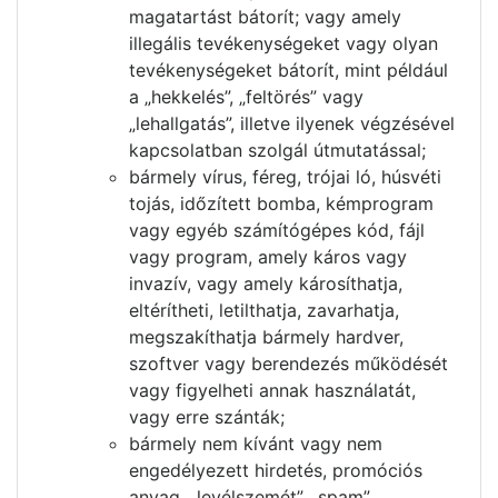
magatartást bátorít; vagy amely
illegális tevékenységeket vagy olyan
tevékenységeket bátorít, mint például
a „hekkelés”, „feltörés” vagy
„lehallgatás”, illetve ilyenek végzésével
kapcsolatban szolgál útmutatással;
bármely vírus, féreg, trójai ló, húsvéti
tojás, időzített bomba, kémprogram
vagy egyéb számítógépes kód, fájl
vagy program, amely káros vagy
invazív, vagy amely károsíthatja,
eltérítheti, letilthatja, zavarhatja,
megszakíthatja bármely hardver,
szoftver vagy berendezés működését
vagy figyelheti annak használatát,
vagy erre szánták;
bármely nem kívánt vagy nem
engedélyezett hirdetés, promóciós
anyag, „levélszemét”, „spam”,