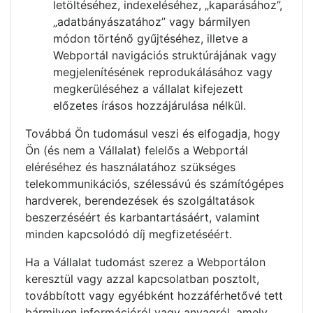
letöltéséhez, indexeléséhez, „kaparásához”,
„adatbányászatához” vagy bármilyen
módon történő gyűjtéséhez, illetve a
Webportál navigációs struktúrájának vagy
megjelenítésének reprodukálásához vagy
megkerüléséhez a vállalat kifejezett
előzetes írásos hozzájárulása nélkül.
Továbbá Ön tudomásul veszi és elfogadja, hogy
Ön (és nem a Vállalat) felelős a Webportál
eléréséhez és használatához szükséges
telekommunikációs, szélessávú és számítógépes
hardverek, berendezések és szolgáltatások
beszerzéséért és karbantartásáért, valamint
minden kapcsolódó díj megfizetéséért.
Ha a Vállalat tudomást szerez a Webportálon
keresztül vagy azzal kapcsolatban posztolt,
továbbított vagy egyébként hozzáférhetővé tett
bármilyen információról vagy anyagról, amely