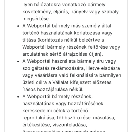
ilyen hálózatokra vonatkozó bármely
követelmény, eljárás, irányelv vagy szabály
megsértése.
A Webportál bármely más személy által
történő használatának korlátozása vagy
tiltása (korlátozás nélkül beleértve a
Webportál bármely részének feltörése vagy
arculatának sértő átrajzolása útján).
A Webportál használata bármely áru vagy
szolgáltatás reklámozására, illetve eladásra
vagy vásárlásra való felkínálására bármilyen
üzleti célra a Vállalat kifejezett előzetes
írásos hozzájárulása nélkül.
A Webportál bármely részének,
használatának vagy hozzáférésének
kereskedelmi célokra történő
reprodukálása, többszörözése, másolása,
értékesítése, viszonteladása,
összekapcsolása vagy egyéb módon