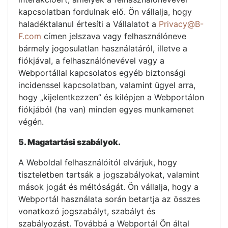
kapcsolatban fordulnak elő. Ön vállalja, hogy
haladéktalanul értesíti a Vállalatot a
Privacy@B-
F.com
címen jelszava vagy felhasználóneve
bármely jogosulatlan használatáról, illetve a
fiókjával, a felhasználónevével vagy a
Webportállal kapcsolatos egyéb biztonsági
incidenssel kapcsolatban, valamint ügyel arra,
hogy „kijelentkezzen” és kilépjen a Webportálon
fiókjából (ha van) minden egyes munkamenet
végén.
5. Magatartási szabályok.
A Weboldal felhasználóitól elvárjuk, hogy
tiszteletben tartsák a jogszabályokat, valamint
mások jogát és méltóságát. Ön vállalja, hogy a
Webportál használata során betartja az összes
vonatkozó jogszabályt, szabályt és
szabályozást. Továbbá a Webportál Ön által