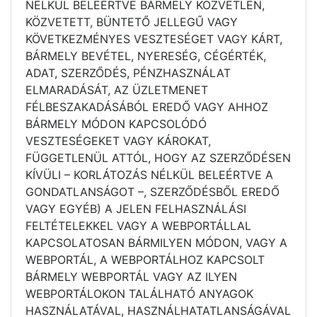
NÉLKÜL BELEÉRTVE BÁRMELY KÖZVETLEN,
KÖZVETETT, BÜNTETŐ JELLEGŰ VAGY
KÖVETKEZMÉNYES VESZTESÉGET VAGY KÁRT,
BÁRMELY BEVÉTEL, NYERESÉG, CÉGÉRTÉK,
ADAT, SZERZŐDÉS, PÉNZHASZNÁLAT
ELMARADÁSÁT, AZ ÜZLETMENET
FÉLBESZAKADÁSÁBÓL EREDŐ VAGY AHHOZ
BÁRMELY MÓDON KAPCSOLÓDÓ
VESZTESÉGEKET VAGY KÁROKAT,
FÜGGETLENÜL ATTÓL, HOGY AZ SZERZŐDÉSEN
KÍVÜLI – KORLÁTOZÁS NÉLKÜL BELEÉRTVE A
GONDATLANSÁGOT –, SZERZŐDÉSBŐL EREDŐ
VAGY EGYÉB) A JELEN FELHASZNÁLÁSI
FELTÉTELEKKEL VAGY A WEBPORTÁLLAL
KAPCSOLATOSAN BÁRMILYEN MÓDON, VAGY A
WEBPORTÁL, A WEBPORTÁLHOZ KAPCSOLT
BÁRMELY WEBPORTÁL VAGY AZ ILYEN
WEBPORTÁLOKON TALÁLHATÓ ANYAGOK
HASZNÁLATÁVAL, HASZNÁLHATATLANSÁGÁVAL