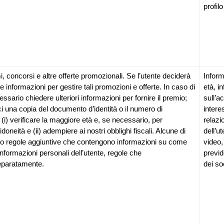
profil
concorsi e altre offerte promozionali. Se l’utente deciderà 
Inform
le informazioni per gestire tali promozioni e offerte. In caso di 
età, i
sario chiedere ulteriori informazioni per fornire il premio; 
sull’a
ci una copia del documento d’identità o il numero di 
interes
(i) verificare la maggiore età e, se necessario, per 
relazio
 idoneità e (ii) adempiere ai nostri obblighi fiscali. Alcune di 
dell’ut
 regole aggiuntive che contengono informazioni su come 
video,
formazioni personali dell’utente, regole che 
previd
eparatamente.
dei so